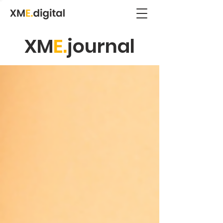
XM
E.
journal