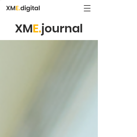
XM
E.
journal